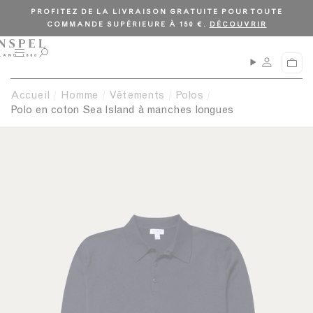
PROFITEZ DE LA LIVRAISON GRATUITE POUR TOUTE
COMMANDE SUPÉRIEURE À 150 €.
DÉCOUVRIR
M
O
P
e
u
a
n
v
n
Accueil
Homme
Vêtements
Polos
u
r
i
i
Polo en coton Sea Island à manches longues
e
r
r
l
a
r
e
c
h
e
r
c
h
e