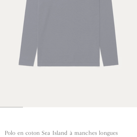
1
2
3
4
5
6
6
6
6
6
6
6
Polo en coton Sea Island à manches longues