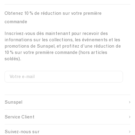
Obtenez 10 % de réduction sur votre première
commande
Inscrivez-vous dès maintenant pour recevoir des
informations sur les collections, les événements et les
promotions de Sunspel, et profitez d'une réduction de
10 % sur votre première commande (hors articles
soldés).
Votre e-mail
S
W
C
i
e
o
Prénom
g
b
u
n
s
n
Sunspel
u
i
t
Nom de famille
p
t
r
s
e
y
Service Client
o
S
I
u
i
D
SOUMETTRE
r
g
Suivez-nous sur