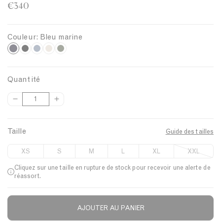
€340
Couleur:
Bleu marine
B
N
B
N
V
o
l
o
e
l
i
e
i
r
e
Quantité
r
u
s
t
u
Q
a
e
o
m
u
r
t
l
a
a
d
t
i
Taille
r
Guide des tailles
n
o
e
v
t
i
e
i
XS
S
M
L
XL
XXL
i
s
p
n
Cliquez sur une taille en rupture de stock pour recevoir une alerte de
t
e
r
e
réassort.
é
o
f
o
AJOUTER AU PANIER
Description
n