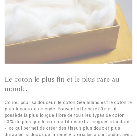
t
t
o
t
i
t
t
t
i
i
g
i
o
o
n
n
h
n
n
n
N
L
t
N
T
L
a
i
N
a
-
i
v
g
a
v
s
n
y
h
v
y
h
e
t
y
i
n
N
r
S
a
t
h
v
i
i
y
Le coton le plus fin et le plus rare au
n
r
monde.
W
t
h
i
i
n
Connu pour sa douceur, le coton Sea Island est le coton le
t
L
plus luxueux au monde. Pouvant atteindre 50 mm, il
e
i
possède la plus longue fibre de tous les types de coton -
g
50 % de plus que le coton à fibres extra-longues standard
h
-, ce qui permet de créer des tissus plus doux et plus
t
durables, si doux que la reine Victoria les a confondus avec