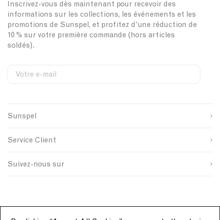
Inscrivez-vous dès maintenant pour recevoir des
h
i
t
t
informations sur les collections, les événements et les
i
n
o
N
promotions de Sunspel, et profitez d'une réduction de
r
e
n
a
10 % sur votre première commande (hors articles
t
n
K
v
soldés).
i
S
n
y
n
h
i
P
i
t
Votre e-mail
a
r
P
S
W
C
l
t
o
i
e
o
Prénom
e
i
l
g
b
u
n
s
n
P
n
o
Sunspel
u
i
t
Nom de famille
i
W
S
p
t
r
n
h
h
s
e
y
Service Client
k
i
i
o
S
I
t
r
u
i
D
SOUMETTRE
e
t
r
g
Suivez-nous sur
c
n
i
e
u
n
p
L
i
g