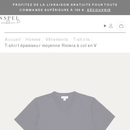
PROFITEZ DE LA LIVRAISON GRATUITE POUR TOUTE
COMMANDE SUPÉRIEURE À 150 €.
DÉCOUVRIR
M
O
P
e
u
a
n
v
n
Accueil
Homme
Vêtements
T-shirts
u
r
i
i
T-shirt épaisseur moyenne Riviera à col en V
e
r
r
l
a
r
e
c
h
e
r
c
h
e