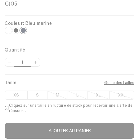
€105
Couleur:
Bleu marine
B
B
N
l
o
l
a
i
e
Quantité
n
r
u
Q
c
m
u
a
a
Taille
r
Guide des tailles
n
t
i
XS
S
M
L
XL
XXL
i
n
Cliquez sur une taille en rupture de stock pour recevoir une alerte de
t
e
réassort.
é
AJOUTER AU PANIER
Description