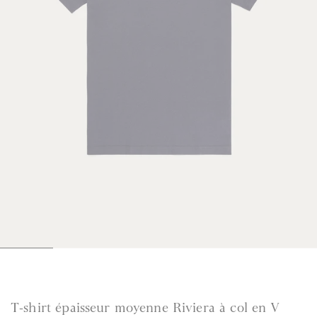
1
2
3
4
5
6
6
6
6
6
6
6
T‑shirt épaisseur moyenne Riviera à col en V