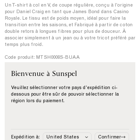
Un T-shirt à col en V, de coupe régulière, conçu à l'origine
pour Daniel Craig en tant que James Bond dans Casino
Royale. Le tissu est de poids moyen, idéal pour faire la
transition entre les saisons, et Fabriqué à partir de coton
double retors à longues fibres pour plus de douceur. À
associer simplement à un jean ou à votre tricot préféré par
temps plus froid.
Code produit: MTSH0008S-BUAA
Bienvenue à Sunspel
Matières & Entretien
Taille & Coupe
Veuillez sélectionner votre pays d'expédition ci-
dessous pour être sûr de pouvoir sélectionner la
Livraison & Retour
région lors du paiement.
Paiement
Similaire
Expédition à:
Confirmer