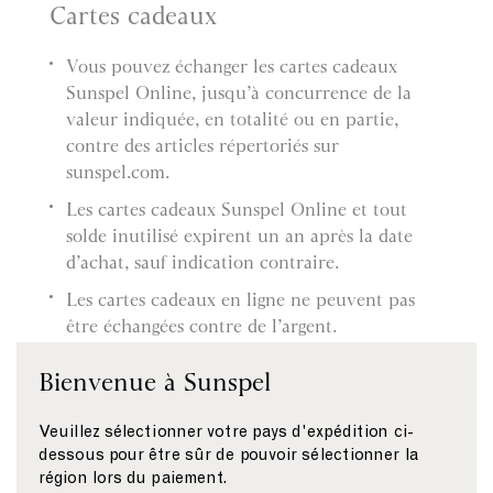
Cartes cadeaux
Vous pouvez échanger les cartes cadeaux
Sunspel Online, jusqu’à concurrence de la
valeur indiquée, en totalité ou en partie,
contre des articles répertoriés sur
sunspel.com.
Les cartes cadeaux Sunspel Online et tout
solde inutilisé expirent un an après la date
d’achat, sauf indication contraire.
Les cartes cadeaux en ligne ne peuvent pas
être échangées contre de l’argent.
Tout solde inutilisé restera disponible pour
Bienvenue à Sunspel
des commandes futures.
Si le montant de votre commande dépasse la
Veuillez sélectionner votre pays d'expédition ci-
valeur de la carte cadeau en ligne, la
dessous pour être sûr de pouvoir sélectionner la
région lors du paiement.
différence doit être réglée par un autre moyen