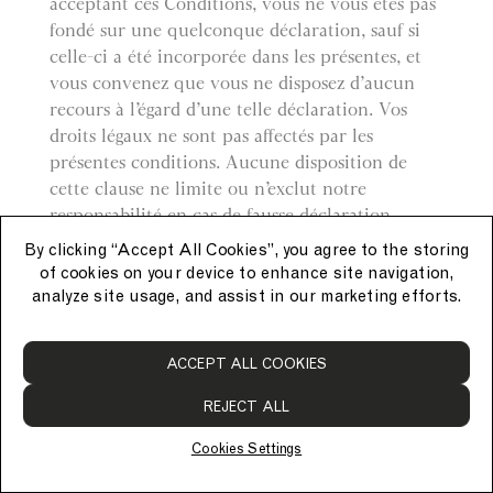
acceptant ces Conditions, vous ne vous êtes pas
fondé sur une quelconque déclaration, sauf si
celle-ci a été incorporée dans les présentes, et
vous convenez que vous ne disposez d’aucun
recours à l’égard d’une telle déclaration. Vos
droits légaux ne sont pas affectés par les
présentes conditions. Aucune disposition de
cette clause ne limite ou n’exclut notre
responsabilité en cas de fausse déclaration
frauduleuse ou négligente, qu’elle ait ou non été
By clicking “Accept All Cookies”, you agree to the storing
intégrée aux présentes Conditions.
of cookies on your device to enhance site navigation,
analyze site usage, and assist in our marketing efforts.
Droit
ACCEPT ALL COOKIES
Les présentes Conditions sont régies et
interprétées conformément au droit anglais et
REJECT ALL
vous vous soumettez irrévocablement à la
compétence exclusive des tribunaux anglais.
Cookies Settings