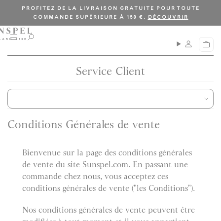
PROFITEZ DE LA LIVRAISON GRATUITE POUR TOUTE
COMMANDE SUPÉRIEURE À 150 €.
DÉCOUVRIR
M
O
P
e
u
a
n
v
n
u
r
Service Client
i
i
e
r
r
l
a
r
e
Conditions Générales de vente
c
h
e
Bienvenue sur la page des conditions générales
r
de vente du site Sunspel.com. En passant une
c
h
commande chez nous, vous acceptez ces
e
conditions générales de vente ("les Conditions").
Nos conditions générales de vente peuvent être