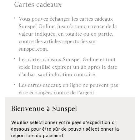
Cartes cadeaux
Vous pouvez échanger les cartes cadeaux
Sunspel Online, jusqu’à concurrence de la
valeur indiquée, en totalité ou en partie,
contre des articles répertoriés sur
sunspel.com.
Les cartes cadeaux Sunspel Online et tout
solde inutilisé expirent un an après la date
d’achat, sauf indication contraire.
Les cartes cadeaux en ligne ne peuvent pas
être échangées contre de l’argent.
Tout solde inutilisé restera disponible pour
Bienvenue à Sunspel
des commandes futures.
Si le montant de votre commande dépasse la
Veuillez sélectionner votre pays d'expédition ci-
valeur de la carte cadeau en ligne, la
dessous pour être sûr de pouvoir sélectionner la
région lors du paiement.
différence doit être réglée par un autre moyen