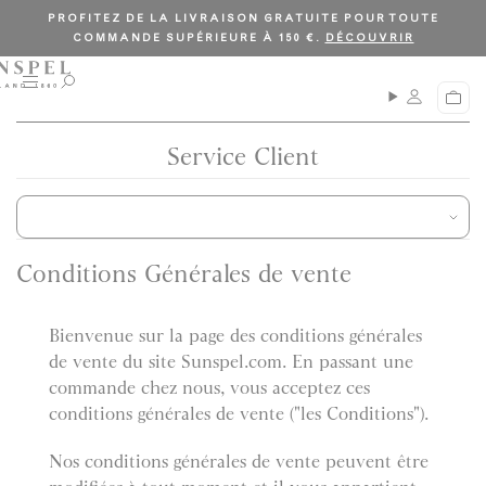
PROFITEZ DE LA LIVRAISON GRATUITE POUR TOUTE
COMMANDE SUPÉRIEURE À 150 €.
DÉCOUVRIR
M
O
P
e
u
a
n
v
n
u
r
Service Client
i
i
e
r
r
l
a
r
e
Conditions Générales de vente
c
h
e
Bienvenue sur la page des conditions générales
r
de vente du site Sunspel.com. En passant une
c
h
commande chez nous, vous acceptez ces
e
conditions générales de vente ("les Conditions").
Nos conditions générales de vente peuvent être