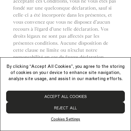
acceptant ces Conditions, vous ne vous êtes pas
fondé sur une quelconque déclaration, sauf si
celle-ci a été incorporée dans les présentes, et
vous convenez que vous ne disposez d’aucun
recours à l’égard d’une telle déclaration. Vos
droits légaux ne sont pas affectés par les
présentes conditions. Aucune disposition de
cette clause ne limite ou n’exclut notre
responsabilité en cas de fausse déclaration
frauduleuse ou négligente, qu’elle ait ou non été
By clicking “Accept All Cookies”, you agree to the storing
intégrée aux présentes Conditions.
of cookies on your device to enhance site navigation,
analyze site usage, and assist in our marketing efforts.
Droit
ACCEPT ALL COOKIES
Les présentes Conditions sont régies et
interprétées conformément au droit anglais et
REJECT ALL
vous vous soumettez irrévocablement à la
compétence exclusive des tribunaux anglais.
Cookies Settings