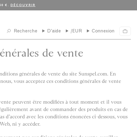
50 €.
DÉCOUVRIR
Recherche
D'aide
/EUR
Connexion
P
a
n
énérales de vente
i
e
r
nditions générales de vente du site Sunspel.com. En
ous, vous acceptez ces conditions générales de vente
vente peuvent être modifiées à tout moment et il vous
régulièrement avant de commander des produits en cas de
pas d’accord avec les conditions énoncées ci-dessous, vous
 Web, ni y accéder.