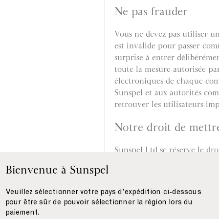
Ne pas frauder
Vous ne devez pas utiliser u
est invalide pour passer com
surprise à entrer délibérém
toute la mesure autorisée par 
électroniques de chaque com
Sunspel et aux autorités com
retrouver les utilisateurs imp
Notre droit de mettr
Sunspel Ltd se réserve le dro
ou résilier votre accès au si
Bienvenue à Sunspel
si vous ne nous payez pas 
Veuillez sélectionner votre pays d'expédition ci-dessous
si vous enfreignez l’une de
pour être sûr de pouvoir sélectionner la région lors du
paiement.
si, à notre demande, vous n