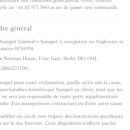
oncernant nos conditions générales de vente, veuillez
ntèle au +44 115 973 7860 avant de passer une commande.
dre général
Sunspel Limited (« Sunspel »), enregistrée en Angleterre et
numéro 01781094.
ué à Norman House, Friar Gate, Derby DE1 1NU.
GB865272700.
unspel pour toute réclamation, quelle qu’en soit la cause,
marchandises fournies par Sunspel au client, ainsi que les
el ne sera pas responsable de toute perte supplémentaire
 résulte d’un manquement contractuel ou d’une autre cause.
abilité en cas de non-respect des instructions spécifiques
sur le site Internet. Cette disposition n’affecte pas les