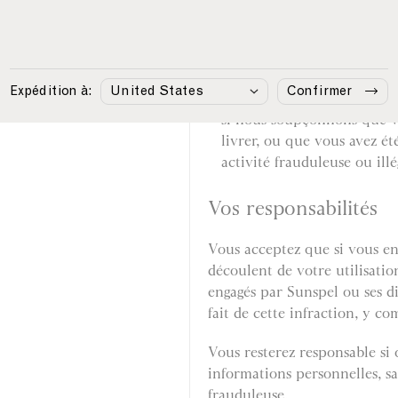
informations suffisantes po
informations fournies ou de
si, à notre demande, vous 
le produit ou ne venez pas l
Expédition à:
Confirmer
si nous soupçonnons que vo
livrer, ou que vous avez é
activité frauduleuse ou ill
Vos responsabilités
Vous acceptez que si vous enf
découlent de votre utilisatio
engagés par Sunspel ou ses di
fait de cette infraction, y co
Vous resterez responsable si 
informations personnelles, sa
frauduleuse.