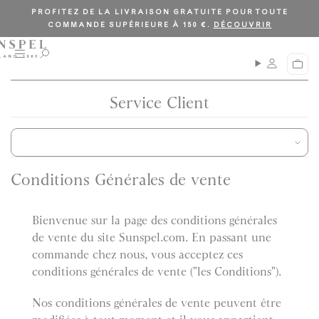
PROFITEZ DE LA LIVRAISON GRATUITE POUR TOUTE
COMMANDE SUPÉRIEURE À 150 €.
DÉCOUVRIR
M
O
P
e
u
a
n
v
n
u
r
Service Client
i
i
e
r
r
l
a
r
e
Conditions Générales de vente
c
h
e
Bienvenue sur la page des conditions générales
r
de vente du site Sunspel.com. En passant une
c
h
commande chez nous, vous acceptez ces
e
conditions générales de vente ("les Conditions").
Nos conditions générales de vente peuvent être