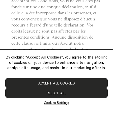
acceptant ces Conditions, vous ne vous êtes pas
fondé sur une quelconque déclaration, sauf si
celle-ci a été incorporée dans les présentes, et
vous convenez que vous ne disposez d’aucun
recours à l’égard d’une telle déclaration. Vos
droits légaux ne sont pas affectés par les
présentes conditions. Aucune disposition de
cette clause ne limite ou n’exclut notre
responsabilité en cas de fausse déclaration
frauduleuse ou négligente, qu’elle ait ou non été
By clicking “Accept All Cookies”, you agree to the storing
intégrée aux présentes Conditions.
of cookies on your device to enhance site navigation,
analyze site usage, and assist in our marketing efforts.
Droit
ACCEPT ALL COOKIES
Les présentes Conditions sont régies et
interprétées conformément au droit anglais et
REJECT ALL
vous vous soumettez irrévocablement à la
compétence exclusive des tribunaux anglais.
Cookies Settings