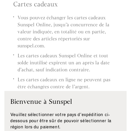
Cartes cadeaux
Vous pouvez échanger les cartes cadeaux
Sunspel Online, jusqu’à concurrence de la
valeur indiquée, en totalité ou en partie,
contre des articles répertoriés sur
sunspel.com.
Les cartes cadeaux Sunspel Online et tout
solde inutilisé expirent un an après la date
d’achat, sauf indication contraire.
Les cartes cadeaux en ligne ne peuvent pas
être échangées contre de l’argent.
Tout solde inutilisé restera disponible pour
Bienvenue à Sunspel
des commandes futures.
Si le montant de votre commande dépasse la
Veuillez sélectionner votre pays d'expédition ci-
valeur de la carte cadeau en ligne, la
dessous pour être sûr de pouvoir sélectionner la
région lors du paiement.
différence doit être réglée par un autre moyen