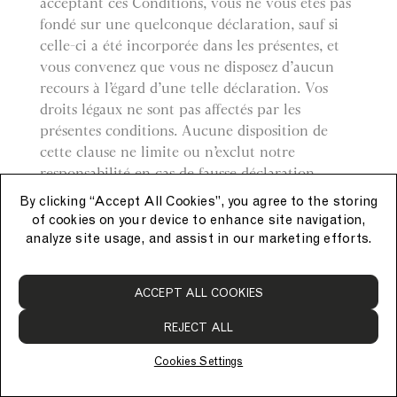
acceptant ces Conditions, vous ne vous êtes pas
fondé sur une quelconque déclaration, sauf si
celle-ci a été incorporée dans les présentes, et
vous convenez que vous ne disposez d’aucun
recours à l’égard d’une telle déclaration. Vos
droits légaux ne sont pas affectés par les
présentes conditions. Aucune disposition de
cette clause ne limite ou n’exclut notre
responsabilité en cas de fausse déclaration
frauduleuse ou négligente, qu’elle ait ou non été
By clicking “Accept All Cookies”, you agree to the storing
intégrée aux présentes Conditions.
of cookies on your device to enhance site navigation,
analyze site usage, and assist in our marketing efforts.
Droit
ACCEPT ALL COOKIES
Les présentes Conditions sont régies et
interprétées conformément au droit anglais et
REJECT ALL
vous vous soumettez irrévocablement à la
compétence exclusive des tribunaux anglais.
Cookies Settings