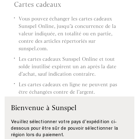
Cartes cadeaux
Vous pouvez échanger les cartes cadeaux
Sunspel Online, jusqu’à concurrence de la
valeur indiquée, en totalité ou en partie,
contre des articles répertoriés sur
sunspel.com.
Les cartes cadeaux Sunspel Online et tout
solde inutilisé expirent un an après la date
d’achat, sauf indication contraire.
Les cartes cadeaux en ligne ne peuvent pas
être échangées contre de l’argent.
Tout solde inutilisé restera disponible pour
Bienvenue à Sunspel
des commandes futures.
Si le montant de votre commande dépasse la
Veuillez sélectionner votre pays d'expédition ci-
valeur de la carte cadeau en ligne, la
dessous pour être sûr de pouvoir sélectionner la
région lors du paiement.
différence doit être réglée par un autre moyen