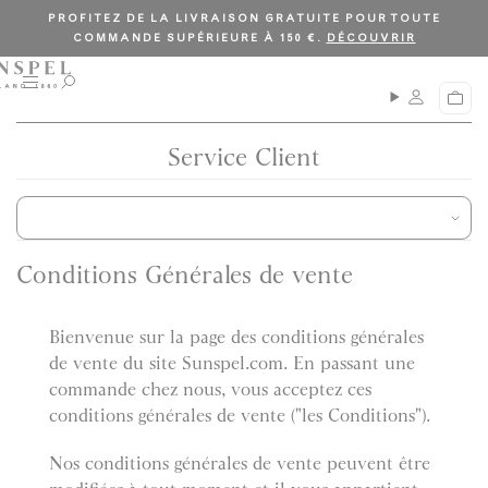
PROFITEZ DE LA LIVRAISON GRATUITE POUR TOUTE
COMMANDE SUPÉRIEURE À 150 €.
DÉCOUVRIR
M
O
P
e
u
a
n
v
n
u
r
Service Client
i
i
e
r
r
l
a
r
e
Conditions Générales de vente
c
h
e
Bienvenue sur la page des conditions générales
r
de vente du site Sunspel.com. En passant une
c
h
commande chez nous, vous acceptez ces
e
conditions générales de vente ("les Conditions").
Nos conditions générales de vente peuvent être