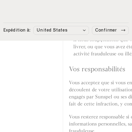
informations suffisantes po
informations fournies ou de
si, à notre demande, vous 
le produit ou ne venez pas l
Expédition à:
Confirmer
si nous soupçonnons que vo
livrer, ou que vous avez é
activité frauduleuse ou ill
Vos responsabilités
Vous acceptez que si vous enf
découlent de votre utilisatio
engagés par Sunspel ou ses di
fait de cette infraction, y co
Vous resterez responsable si 
informations personnelles, sa
frauduleuse.