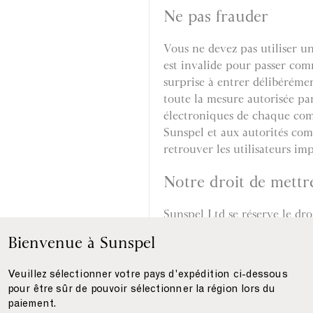
Ne pas frauder
Vous ne devez pas utiliser u
est invalide pour passer com
surprise à entrer délibérém
toute la mesure autorisée par 
électroniques de chaque com
Sunspel et aux autorités com
retrouver les utilisateurs imp
Notre droit de mettr
Sunspel Ltd se réserve le dro
ou résilier votre accès au si
Bienvenue à Sunspel
si vous ne nous payez pas 
Veuillez sélectionner votre pays d'expédition ci-dessous
si vous enfreignez l’une de
pour être sûr de pouvoir sélectionner la région lors du
paiement.
si, à notre demande, vous n