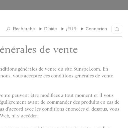
50 €.
DÉCOUVRIR
Recherche
D'aide
/EUR
Connexion
P
a
n
énérales de vente
i
e
r
nditions générales de vente du site Sunspel.com. En
ous, vous acceptez ces conditions générales de vente
vente peuvent être modifiées à tout moment et il vous
régulièrement avant de commander des produits en cas de
pas d’accord avec les conditions énoncées ci-dessous, vous
 Web, ni y accéder.