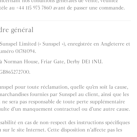
oncernant nos conditions générales de vente, veuillez
ntèle au +44 115 973 7860 avant de passer une commande.
dre général
Sunspel Limited (« Sunspel »), enregistrée en Angleterre et
numéro 01781094.
ué à Norman House, Friar Gate, Derby DE1 1NU.
GB865272700.
unspel pour toute réclamation, quelle qu’en soit la cause,
marchandises fournies par Sunspel au client, ainsi que les
el ne sera pas responsable de toute perte supplémentaire
 résulte d’un manquement contractuel ou d’une autre cause.
abilité en cas de non-respect des instructions spécifiques
sur le site Internet. Cette disposition n’affecte pas les