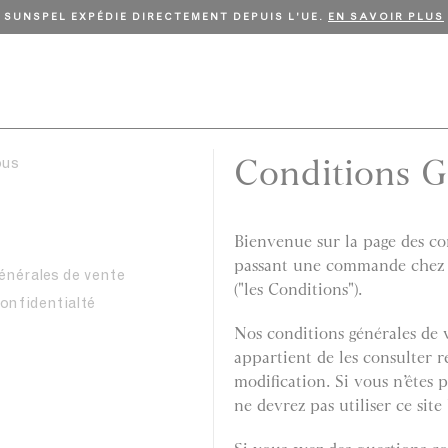
 LIVRAISON GRATUITE POUR TOUTE COMMANDE SUPÉRIEURE À 1
Conditions G
ous
Bienvenue sur la page des co
passant une commande chez n
énérales de vente
("les Conditions").
confidentialté
Nos conditions générales de 
appartient de les consulter 
modification. Si vous n’êtes 
ne devrez pas utiliser ce site